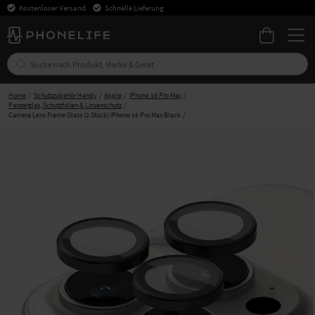
Kostenloser Versand
Schnelle Lieferung
Home
Schutzzubehör Handy
Apple
iPhone 16 Pro Max
Panzerglas, Schutzfolien & Linsenschutz
Camera Lens Frame Glass (2 Stück) iPhone 16 Pro Max Black