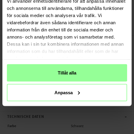
Vi använder enhetsidentifierare för att anpassa innehållet
Versand aus unserem Lager in Schweden
och annonserna till användarna, tillhandahålla funktioner
Bezahle sicher via Klarna oder PayPal
för sociala medier och analysera vår trafik. Vi
30 Tage Rückgaberecht
vidarebefordrar även sådana identifierare och annan
Ringke
Art number
:
60869
information från din enhet till de sociala medier och
annons- och analysföretag som vi samarbetar med.
-
PRODUKTBESCHREIBUNG
Dessa kan i sin tur kombinera informationen med annan
2 Stück Kameraschutz für Apple iPhone 16 Pro Max.
information som du har tillhandahållit eller som de har
samlat in när du har använt deras tjänster.
Geeignet für:
- Apple iPhone 16 Pro Max A3296 / A3084 / A3295 / A3297
Tillåt alla
Produktart: Kameraschutz
Marke: Ringke
Material: Glas, Aluminium
Anpassa
Kameraschutz, Handy
-
TECHNISCHE DATEN
Farbe
Schwarz