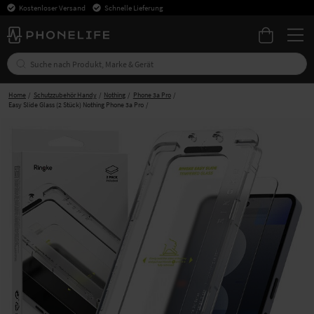
Kostenloser Versand
Schnelle Lieferung
Home
Schutzzubehör Handy
Nothing
Phone 3a Pro
Easy Slide Glass (2 Stück) Nothing Phone 3a Pro