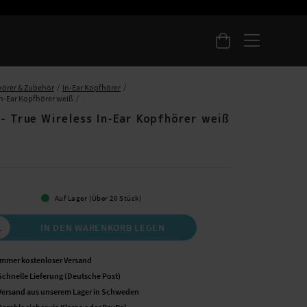
örer & Zubehör
In-Ear Kopfhörer
In-Ear Kopfhörer weiß
 - True Wireless In-Ear Kopfhörer weiß
 €
Auf Lager (Über 20 Stück)
IN DEN WARENKORB LEGEN
Immer kostenloser Versand
Schnelle Lieferung (Deutsche Post)
Versand aus unserem Lager in Schweden