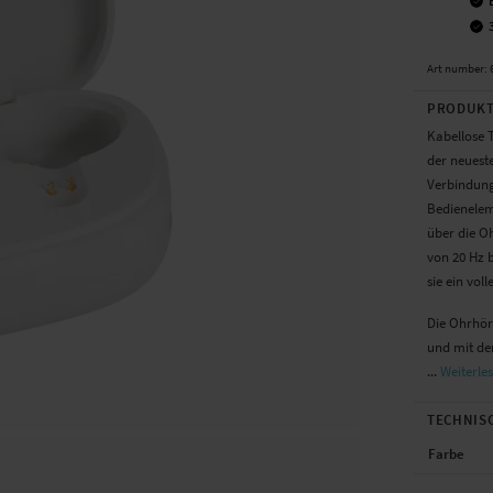
Art number
:
PRODUKT
Kabellose 
der neueste
Verbindung
Bedienelem
über die Oh
von 20 Hz b
sie ein vol
Die Ohrhör
und mit de
...
Weiterle
TECHNIS
Farbe