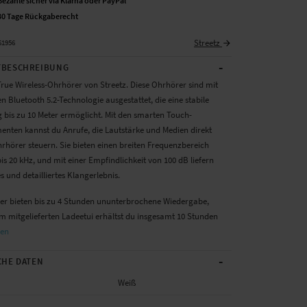
Bezahle sicher via Klarna oder PayPal
30 Tage Rückgaberecht
Streetz
61956
-
BESCHREIBUNG
True Wireless-Ohrhörer von Streetz. Diese Ohrhörer sind mit
n Bluetooth 5.2-Technologie ausgestattet, die eine stabile
 bis zu 10 Meter ermöglicht. Mit den smarten Touch-
enten kannst du Anrufe, die Lautstärke und Medien direkt
rhörer steuern. Sie bieten einen breiten Frequenzbereich
is 20 kHz, und mit einer Empfindlichkeit von 100 dB liefern
les und detailliertes Klangerlebnis.
er bieten bis zu 4 Stunden ununterbrochene Wiedergabe,
m mitgelieferten Ladeetui erhältst du insgesamt 10 Stunden
sen
-
CHE DATEN
Weiß