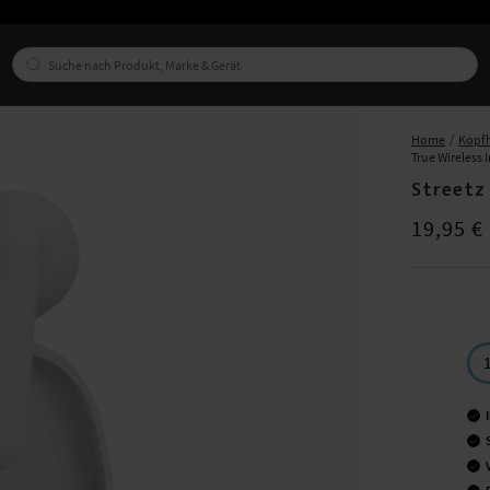
Home
Kopfh
True Wireless 
Streetz
Preis
:
19,95
19,95 €