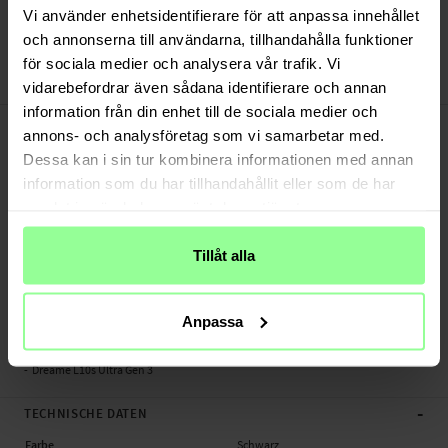
Versand aus unserem Lager in Schweden
Vi använder enhetsidentifierare för att anpassa innehållet
Bezahle sicher via Klarna oder PayPal
och annonserna till användarna, tillhandahålla funktioner
30 Tage Rückgaberecht
för sociala medier och analysera vår trafik. Vi
Art number
:
74165
vidarebefordrar även sådana identifierare och annan
information från din enhet till de sociala medier och
-
PRODUKTBESCHREIBUNG
annons- och analysföretag som vi samarbetar med.
Seitenbürste für Dreame L10s Ultra Gen 3. Die Bürste muss regelmäßig
Dessa kan i sin tur kombinera informationen med annan
ausgetauscht werden, damit der Staubsauger die besten Reinigungsergebnisse
information som du har tillhandahållit eller som de har
beibehält. Sie können die vorhandene Bürste einfach durch diese Ersatzbürste
samlat in när du har använt deras tjänster.
ersetzen.
Hinweis: Drittanbieterprodukt, kein Original.
Tillåt alla
- Neue Bürste für den Roboterstaubsauger hält die Böden sauber
- Lässt sich einfach am Staubsauger installieren
Anpassa
Passend für:
- Dreame L10s Ultra Gen 3
-
TECHNISCHE DATEN
Farbe
Schwarz