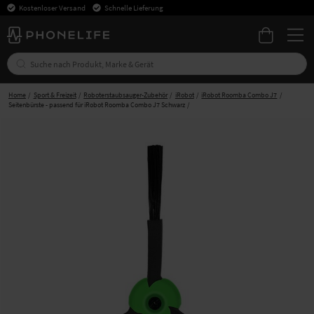
Kostenloser Versand
Schnelle Lieferung
Home
Sport & Freizeit
Roboterstaubsauger-Zubehör
iRobot
iRobot Roomba Combo J7
Seitenbürste - passend für iRobot Roomba Combo J7 Schwarz