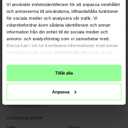
Versand aus unserem Lager in Schweden
Vi använder enhetsidentifierare för att anpassa innehållet
Bezahle sicher via Klarna oder PayPal
och annonserna till användarna, tillhandahålla funktioner
30 Tage Rückgaberecht
för sociala medier och analysera vår trafik. Vi
Art number
:
58305
vidarebefordrar även sådana identifierare och annan
information från din enhet till de sociala medier och
-
PRODUKTBESCHREIBUNG
annons- och analysföretag som vi samarbetar med.
Seitenbürste für iRobot Roomba Combo J7. Die Bürste muss regelmäßig
Dessa kan i sin tur kombinera informationen med annan
ausgetauscht werden, damit der Staubsauger die besten Reinigungsergebnisse
information som du har tillhandahållit eller som de har
beibehält. Sie können die vorhandene Bürste einfach durch diese Ersatzbürste
samlat in när du har använt deras tjänster.
ersetzen.
Hinweis: Drittanbieterprodukt, kein Original.
Tillåt alla
- Neue Bürste für den Roboterstaubsauger hält die Böden sauber
- Lässt sich einfach am Staubsauger installieren
Anpassa
Passend für:
- iRobot Roomba Combo J7
-
TECHNISCHE DATEN
Farbe
Schwarz