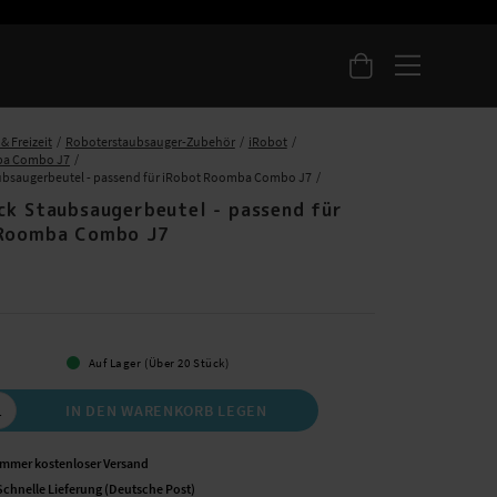
& Freizeit
Roboterstaubsauger-Zubehör
iRobot
ba Combo J7
ubsaugerbeutel - passend für iRobot Roomba Combo J7
ck Staubsaugerbeutel - passend für
Roomba Combo J7
 €
Auf Lager (Über 20 Stück)
IN DEN WARENKORB LEGEN
Immer kostenloser Versand
Schnelle Lieferung (Deutsche Post)