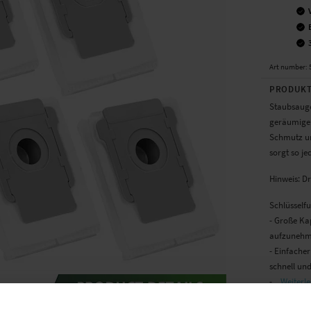
Art number
:
PRODUKT
Staubsauge
geräumige u
Schmutz u
sorgt so je
Hinweis: Dr
Schlüsself
- Große Ka
aufzunehme
- Einfacher
schnell und
-...
Weiterle