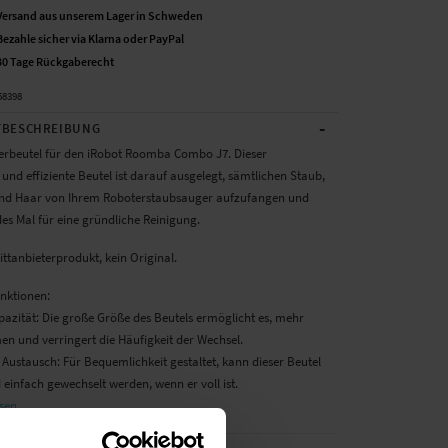
Versand aus unserem Lager in Schweden
Bezahle sicher via Klarna oder PayPal
30 Tage Rückgaberecht
58398
-
BESCHREIBUNG
rbeutel für den iRobot Roomba Combo J7. Dieser
nd effiziente Beutel ist darauf ausgelegt, sämtlichen Staub,
nd Haar von Ihrem Roboterstaubsauger aufzufangen und
des Mal für eine gründliche Reinigung.
ittanbieterprodukt, kein Original.
unktionen:
pazität: Die große Größe des Beutels ermöglicht es, mehr
n und verringert die Häufigkeit der Wechsel.
 Austausch: Für Bequemlichkeit gestaltet, kann dieser Beutel
 einfach gewechselt werden, wenn er voll ist.
sen