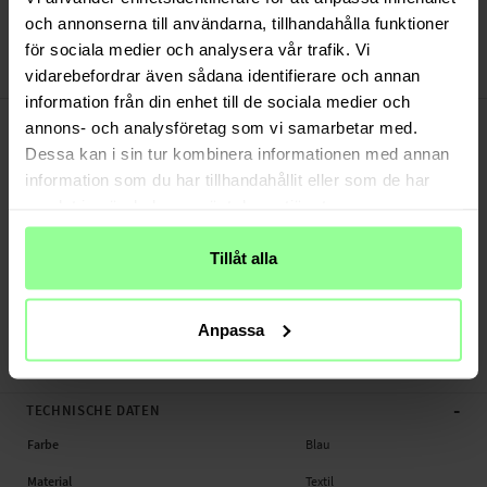
Bezahle sicher via Klarna oder PayPal
och annonserna till användarna, tillhandahålla funktioner
30 Tage Rückgaberecht
för sociala medier och analysera vår trafik. Vi
vidarebefordrar även sådana identifierare och annan
Dux Ducis
Art number
:
55160
information från din enhet till de sociala medier och
-
PRODUKTBESCHREIBUNG
annons- och analysföretag som vi samarbetar med.
Laptoptasche für 13.9" Laptop/MacBook.
Dessa kan i sin tur kombinera informationen med annan
information som du har tillhandahållit eller som de har
Geeignet für:
samlat in när du har använt deras tjänster.
- Universal 13.9" Laptop/MacBook
Produktart: Laptoptasche
Tillåt alla
Innenmaße: 34.5 x 24 x 2.5 cm
Marke: Dux Ducis
Material: Textil
Anpassa
Laptoptasche, Laptop
-
TECHNISCHE DATEN
Farbe
Blau
Material
Textil