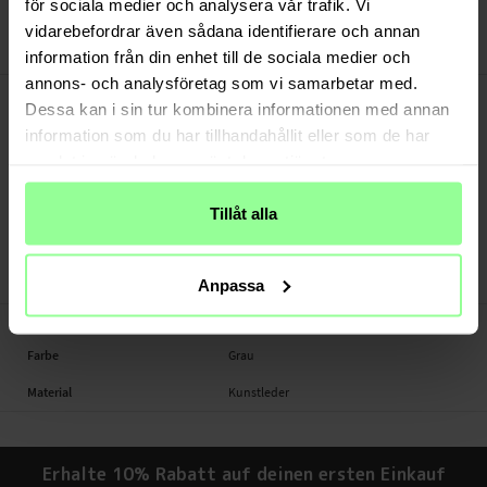
för sociala medier och analysera vår trafik. Vi
30 Tage Rückgaberecht
vidarebefordrar även sådana identifierare och annan
Art number
:
32318
information från din enhet till de sociala medier och
annons- och analysföretag som vi samarbetar med.
-
PRODUKTBESCHREIBUNG
Dessa kan i sin tur kombinera informationen med annan
Laptoptasche.
information som du har tillhandahållit eller som de har
samlat in när du har använt deras tjänster.
Geeignet für: Universal up to 13,3"
Produktart: Laptoptasche
Material: Kunstleder
Tillåt alla
Farbe: Grau
Laptoptasche, Laptop
Anpassa
-
TECHNISCHE DATEN
Farbe
Grau
Material
Kunstleder
Erhalte 10% Rabatt auf deinen ersten Einkauf