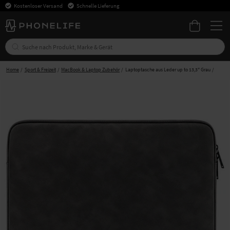
Kostenloser Versand
Schnelle Lieferung
Home
Sport & Freizeit
MacBook & Laptop Zubehör
Laptoptasche aus Leder up to 13,3" Grau