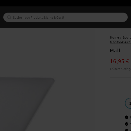
Home
Sport 
MacBook Air 1
Mall
Current pri
16,95 €
Frühere niedrig