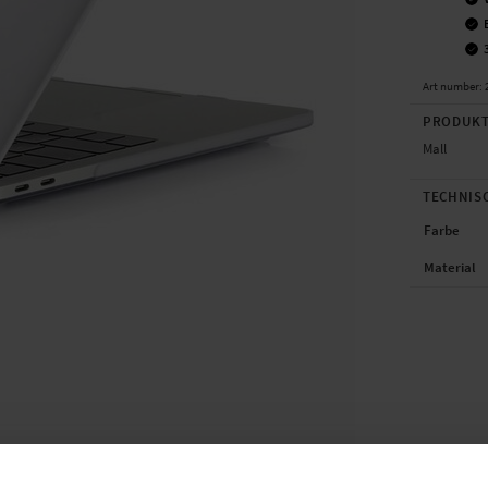
Art number
:
PRODUKT
Mall
TECHNIS
Farbe
Material