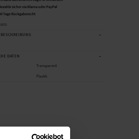
Bezahle sicher via Klarna oder PayPal
30 Tage Rückgaberecht
23572
-
BESCHREIBUNG
-
CHE DATEN
Transparent
Plastik