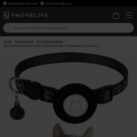
Kostenloser Versand
Schnelle Lieferung
Home
Sport & Freizeit
Apple AirTag Zubehör
Apple AirTag Katzenhalsband mit reflektierendem Pfotenabdruck, schwarz