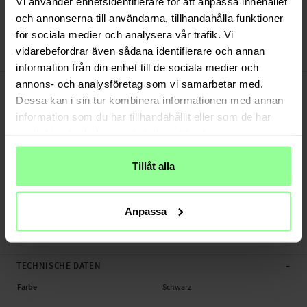
Vi använder enhetsidentifierare för att anpassa innehållet
Versand aus unserem Lager in Schweden
Bezahle sicher via Klarna oder PayPal
och annonserna till användarna, tillhandahålla funktioner
30 Tage Rückgaberecht
för sociala medier och analysera vår trafik. Vi
vidarebefordrar även sådana identifierare och annan
Art number
:
47243
information från din enhet till de sociala medier och
-
PRODUKTBESCHREIBUNG
annons- och analysföretag som vi samarbetar med.
Dessa kan i sin tur kombinera informationen med annan
Katzenhalsband mit Reflektoren für AirTag.
information som du har tillhandahållit eller som de har
Geeignet für:
samlat in när du har använt deras tjänster.
- Apple AirTag
Tillåt alla
Produktart: Katzenhalsband für AirTags
Material: Textil
Länge: Zwischen 220 mm und 350 mm
Anpassa
Katzenhalsband, Tracker.
-
TECHNISCHE DATEN
Farbe
Schwarz