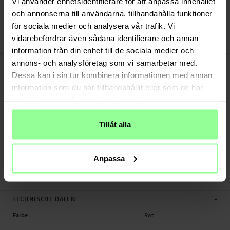
Vi använder enhetsidentifierare för att anpassa innehållet
Versand aus unserem Lager in Schweden
Bezahle sicher via Klarna oder PayPal
och annonserna till användarna, tillhandahålla funktioner
30 Tage Rückgaberecht
för sociala medier och analysera vår trafik. Vi
vidarebefordrar även sådana identifierare och annan
Art number
:
62505
information från din enhet till de sociala medier och
-
PRODUKTBESCHREIBUNG
annons- och analysföretag som vi samarbetar med.
Dessa kan i sin tur kombinera informationen med annan
Katzenhalsband mit Reflektoren für AirTag.
information som du har tillhandahållit eller som de har
Geeignet für:
samlat in när du har använt deras tjänster.
- Apple AirTag
Tillåt alla
Produktart: Katzenhalsband für AirTags
Material: Textil
Länge: Zwischen 220 mm und 350 mm
Anpassa
Katzenhalsband, Tracker.
-
TECHNISCHE DATEN
Farbe
Rot