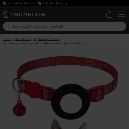
Kostenloser Versand
Schnelle Lieferung
Home
Sport & Freizeit
Apple AirTag Zubehör
Apple AirTag Katzenhalsband mit reflektierendem Pfotenabdruck, rot