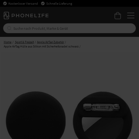
Kostenloser Versand
Schnelle Lieferung
Home
Sport & Freizeit
Apple AirTag Zubehör
Apple AirTag Hülle aus Silikon mit Sicherheitsnadel schwarz