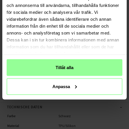
Schnelle Lieferung (Deutsche Post)
och annonserna till användarna, tillhandahålla funktioner
Versand aus unserem Lager in Schweden
för sociala medier och analysera vår trafik. Vi
Bezahle sicher via Klarna oder PayPal
vidarebefordrar även sådana identifierare och annan
30 Tage Rückgaberecht
information från din enhet till de sociala medier och
Art number
:
56527
annons- och analysföretag som vi samarbetar med.
Dessa kan i sin tur kombinera informationen med annan
-
PRODUKTBESCHREIBUNG
information som du har tillhandahållit eller som de har
Hülle mit Sicherheitsnadel für Apple AirTag.
samlat in när du har använt deras tjänster.
Geeignet für:
- Apple AirTag
Tillåt alla
Produktart: Hülle
Material: Silikon
Anpassa
Sicherheitsnadel, Hülle, Tracker
-
TECHNISCHE DATEN
Farbe
Schwarz
Material
TPU/Silikon