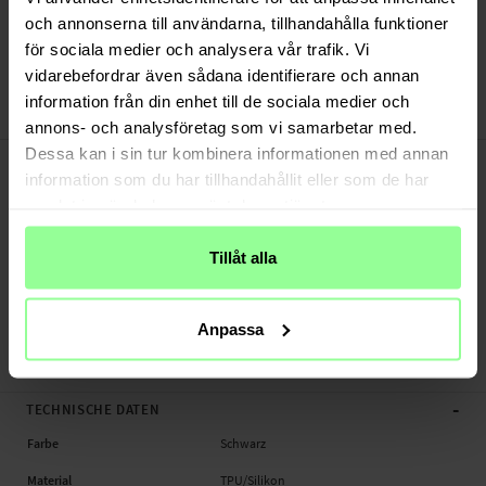
Schnelle Lieferung (Deutsche Post)
och annonserna till användarna, tillhandahålla funktioner
Versand aus unserem Lager in Schweden
för sociala medier och analysera vår trafik. Vi
Bezahle sicher via Klarna oder PayPal
vidarebefordrar även sådana identifierare och annan
30 Tage Rückgaberecht
information från din enhet till de sociala medier och
Art number
:
64428
annons- och analysföretag som vi samarbetar med.
-
Dessa kan i sin tur kombinera informationen med annan
PRODUKTBESCHREIBUNG
information som du har tillhandahållit eller som de har
Hülle mit AirTag für Apple AirPods 4, AirTag.
samlat in när du har använt deras tjänster.
Geeignet für:
- Apple AirPods 4, AirTag (2024) A3053/A3050/A3054/A3056/A3055A3057
Tillåt alla
Produktart: Hülle mit AirTag
Material: Silikon/TPU
Anpassa
Hülle mit AirTag, Kopfhörer
-
TECHNISCHE DATEN
Farbe
Schwarz
Material
TPU/Silikon