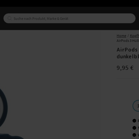
Home
Kopfh
AirPods 3 Hül
AirPods
dunkelb
Preis
:
9,95 €
9,95 €