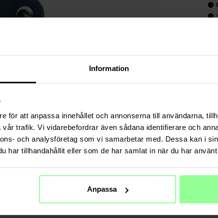
Art number
:
PRODUKT
Hülle mit A
Information
Geeignet fü
Produktart:
s
Material: S
Farbe: Bla
e för att anpassa innehållet och annonserna till användarna, tillh
vår trafik. Vi vidarebefordrar även sådana identifierare och anna
Hülle mit 
nnons- och analysföretag som vi samarbetar med. Dessa kan i sin
har tillhandahållit eller som de har samlat in när du har använt 
TECHNIS
Farbe
Material
Anpassa