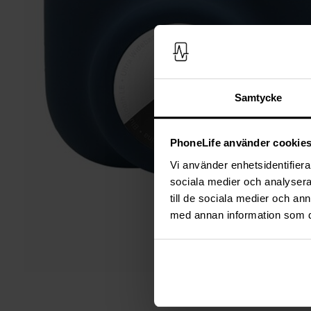
Samtycke
PhoneLife använder cookie
Vi använder enhetsidentifierar
sociala medier och analysera 
till de sociala medier och a
med annan information som du 