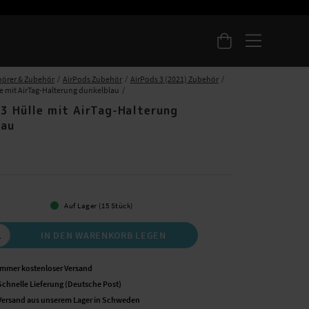
örer & Zubehör
AirPods Zubehör
AirPods 3 (2021) Zubehör
le mit AirTag-Halterung dunkelblau
 3 Hülle mit AirTag-Halterung
lau
Auf Lager (15 Stück)
IN DEN WARENKORB LEGEN
Immer kostenloser Versand
Schnelle Lieferung (Deutsche Post)
Versand aus unserem Lager in Schweden