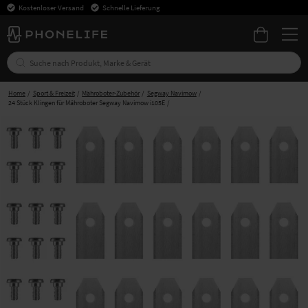
Kostenloser Versand
Schnelle Lieferung
Home
Sport & Freizeit
Mähroboter-Zubehör
Segway Navimow
24 Stück Klingen für Mähroboter Segway Navimow i105E