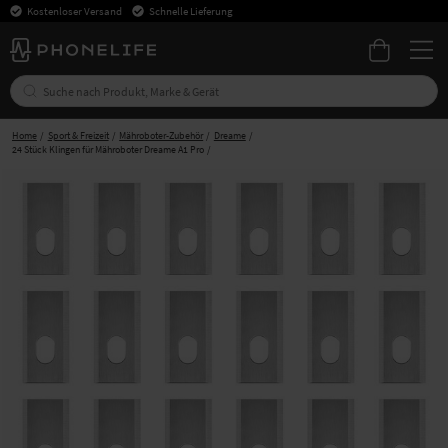
Kostenloser Versand
Schnelle Lieferung
Home
Sport & Freizeit
Mähroboter-Zubehör
Dreame
24 Stück Klingen für Mähroboter Dreame A1 Pro