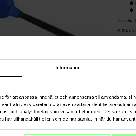
Art number
:
PRODUKT
2er-Pack S
Gummi, um
zu erleicht
Hinweis: Dr
Information
Damit der 
die Bürste
s
können die
Ersatzbürs
e för att anpassa innehållet och annonserna till användarna, tillh
vår trafik. Vi vidarebefordrar även sådana identifierare och anna
- Neue Bür
nnons- och analysföretag som vi samarbetar med. Dessa kan i sin
- Einfache
har tillhandahållit eller som de har samlat in när du har använt 
Passend für
- Eufy Rob