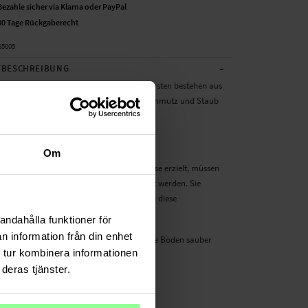
Bezahle sicher via Klarna oder PayPal
30 Tage Rückgaberecht
65005
-
BESCHREIBUNG
eitenbürsten für Eufy RoboVac 30C. Die Bürsten bestehen aus
 dem Staubsauger das Aufsaugen von Schmutz und Staub
ern.
ittanbieterprodukt, kein Original.
Om
Staubsauger optimale Reinigungsergebnisse erzielt, müssen
n in regelmäßigen Abständen ausgetauscht werden. Sie
 vorhandenen Bürsten ganz einfach durch diese
ten ersetzen.
andahålla funktioner för
n information från din enhet
sten für den Roboterstaubsauger halten die Böden sauber
 tur kombinera informationen
 Installation am Staubsauger
deras tjänster.
:
oVac 30C