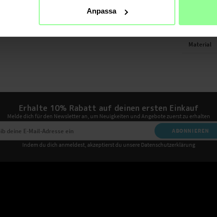
Anpassa
TECHNIS
Farbe
Material
Erhalte 10% Rabatt auf deinen ersten Einkauf
Melde dich für den Newsletter an, um Neuigkeiten und Angebote zuerst zu erhalten
ABONNIEREN
Indem du dich anmeldest, akzeptierst du unsere Datenschutzerklärung