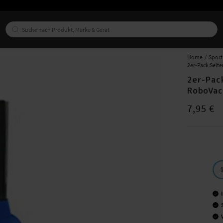
Home
Sport 
2er-Pack Seit
2er-Pac
RoboVac
Preis
:
7,95 €
7,95 €