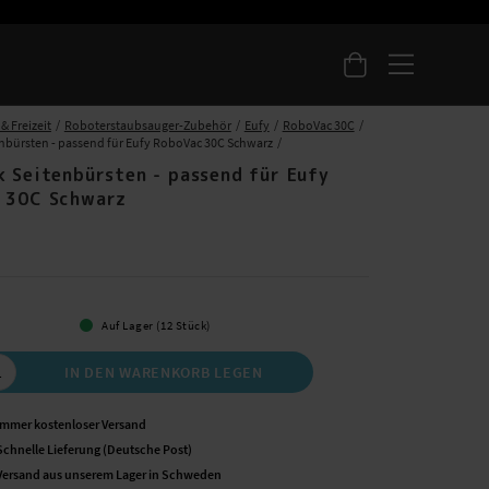
& Freizeit
Roboterstaubsauger-Zubehör
Eufy
RoboVac 30C
enbürsten - passend für Eufy RoboVac 30C Schwarz
k Seitenbürsten - passend für Eufy
 30C Schwarz
Auf Lager (12 Stück)
IN DEN WARENKORB LEGEN
Immer kostenloser Versand
Schnelle Lieferung (Deutsche Post)
Versand aus unserem Lager in Schweden