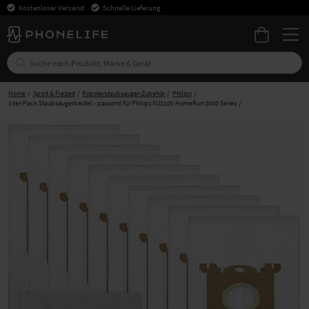
Kostenloser Versand
Schnelle Lieferung
Home
Sport & Freizeit
Roboterstaubsauger-Zubehör
Philips
10er-Pack Staubsaugerbeutel - passend für Philips XU2100 HomeRun 2000 Series