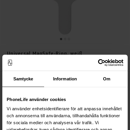
Universal MagSafe-Ring, weiß
Preis
:
7,95 €
7,95 €
Samtycke
Information
Om
Auf Lager (Über 20 Stück)
IN DEN WARENKORB LEGEN
PhoneLife använder cookies
Immer kostenloser Versand
Vi använder enhetsidentifierare för att anpassa innehållet
Schnelle Lieferung (Deutsche Post)
och annonserna till användarna, tillhandahålla funktioner
Versand aus unserem Lager in Schweden
för sociala medier och analysera vår trafik. Vi
Bezahle sicher via Klarna oder PayPal
vidarebefordrar även sådana identifierare och annan