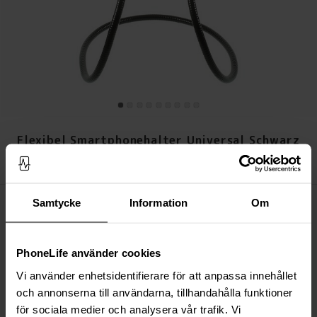
Flexibel Smartphonehalter Universal Schwarz
Preis
:
19,95 €
19,95 €
Samtycke
Information
Om
Auf Lager (18 Stück)
IN DEN WARENKORB LEGEN
PhoneLife använder cookies
Immer kostenloser Versand
Vi använder enhetsidentifierare för att anpassa innehållet
Schnelle Lieferung (Deutsche Post)
och annonserna till användarna, tillhandahålla funktioner
Versand aus unserem Lager in Schweden
för sociala medier och analysera vår trafik. Vi