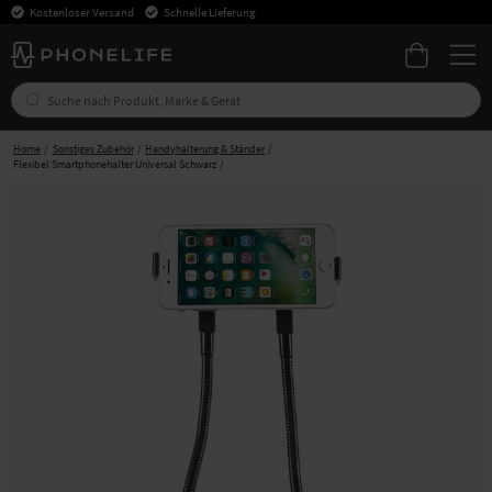
Kostenloser Versand
Schnelle Lieferung
Home
Sonstiges Zubehör
Handyhalterung & Ständer
Flexibel Smartphonehalter Universal Schwarz