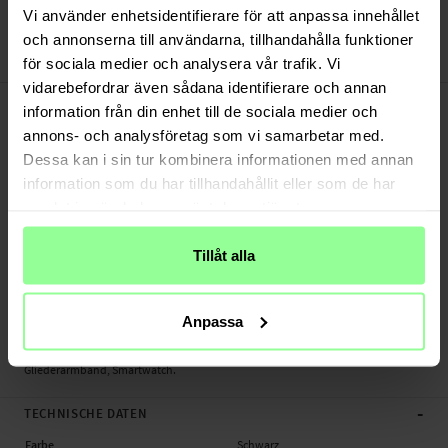
Bezahle sicher via Klarna oder PayPal
Vi använder enhetsidentifierare för att anpassa innehållet
30 Tage Rückgaberecht
och annonserna till användarna, tillhandahålla funktioner
Art number
:
47843
för sociala medier och analysera vår trafik. Vi
vidarebefordrar även sådana identifierare och annan
-
PRODUKTBESCHREIBUNG
information från din enhet till de sociala medier och
Gliederarmband für Xiaomi Watch S3.
annons- och analysföretag som vi samarbetar med.
Dessa kan i sin tur kombinera informationen med annan
Geeignet für:
information som du har tillhandahållit eller som de har
- Xiaomi Watch S3
samlat in när du har använt deras tjänster.
Produktart: Gliederarmband
Länge: Zwischen 110 und 180 mm (Ohne Uhr)
Tillåt alla
Verschlussbreite: 22mm
Verbindungsstift- Entferner: Separat gekauft
Material: Metall
Anpassa
Farbe: Schwarz
Gliederarmband, Smartwatch.
-
TECHNISCHE DATEN
Farbe
Schwarz