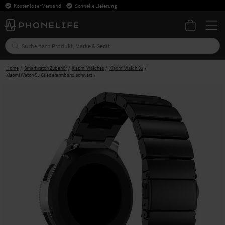
Kostenloser Versand
Schnelle Lieferung
Home
Smartwatch Zubehör
Xiaomi Watches
Xiaomi Watch S3
Xiaomi Watch S3 Gliederarmband schwarz