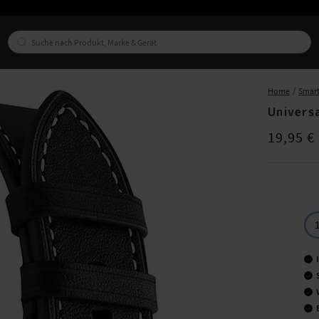
Home
Smar
Univers
Preis
:
19,95
19,95 €