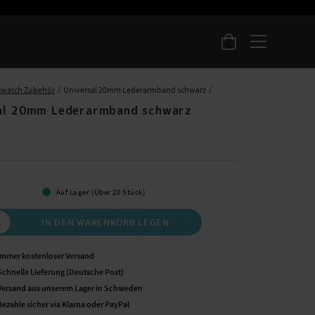
twatch Zubehör
Universal 20mm Lederarmband schwarz
al 20mm Lederarmband schwarz
 €
Auf Lager (Über 20 Stück)
IN DEN WARENKORB LEGEN
Immer kostenloser Versand
Schnelle Lieferung (Deutsche Post)
Versand aus unserem Lager in Schweden
Bezahle sicher via Klarna oder PayPal