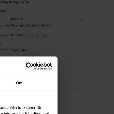
30 Tage Rückgaberecht
38056
-
BESCHREIBUNG
nd für Uhren mit 20 mm Bandbreite.
schen 120 und 175 mm (Ohne Uhr)
ür:
t 20 mm Bandbreite
t: Lederarmband
eder
warz
and, Smartwatch
Om
-
CHE DATEN
Schwarz
andahålla funktioner för
Leder
n information från din enhet