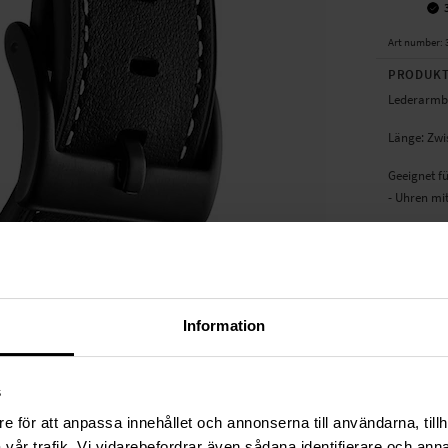
Art number
:
PRODUKT
Lederarmba
Länge: Zwi
Geeignet f
- Uhren mi
Produktar
Material: L
Farbe: Sch
Lederarmb
Information
TECHNIS
s
Farbe
e för att anpassa innehållet och annonserna till användarna, tillh
Material
vår trafik. Vi vidarebefordrar även sådana identifierare och anna