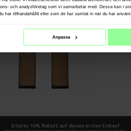
nnons- och analysföretag som vi samarbetar med. Dessa kan i sin
har tillhandahållit eller som de har samlat in när du har använt 
Anpassa
Erhalte 10% Rabatt auf deinen ersten Einkauf
Melde dich für den Newsletter an, um Neuigkeiten und Angebote zuerst zu erhalten