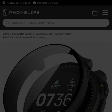
Kostenloser Versand
Schnelle Lieferung
Home
Smartwatch Zubehör
Suunto Watches
Suunto Vertical
Full Cover Case Suunto Vertical Schwarz