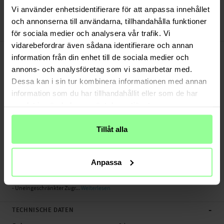
Bezahle sicher via Klarna oder PayPal
Vi använder enhetsidentifierare för att anpassa innehållet
30 Tage Rückgaberecht
och annonserna till användarna, tillhandahålla funktioner
Art number
:
66506
för sociala medier och analysera vår trafik. Vi
vidarebefordrar även sådana identifierare och annan
-
PRODUKTBESCHREIBUNG
information från din enhet till de sociala medier och
Schützen Sie Ihre Suunto Vertical mit diesem vollumfassenden Gehäuse. Das
annons- och analysföretag som vi samarbetar med.
Gehäuse kombiniert eine stoßdämpfende Hartplastikschale mit einer
Dessa kan i sin tur kombinera informationen med annan
Vorderseite aus gehärtetem Glas, die den Bildschirm vor Kratzern und
information som du har tillhandahållit eller som de har
Beschädigungen schützt.
samlat in när du har använt deras tjänster.
Das Gehäuse umschließt die Uhr vollständig für optimalen Schutz. Für ein
besonders elegantes Erscheinungsbild verfügt es über einen schwarzen
Tillåt alla
Rahmen, der sich nahtlos mit der Uhr verbindet.
- Gehäuse mit integriertem Displayschutz aus gehärtetem Glas
Anpassa
- Schlankes und praktisches Design
- Einfach an der Uhr anzubringen
- Uneingeschränkter Zugr...
Weiterlesen
-
TECHNISCHE DATEN