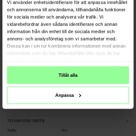
Versand aus unserem Lager in Schweden
Vi använder enhetsidentifierare för att anpassa innehållet
Bezahle sicher via Klarna oder PayPal
och annonserna till användarna, tillhandahålla funktioner
30 Tage Rückgaberecht
för sociala medier och analysera vår trafik. Vi
vidarebefordrar även sådana identifierare och annan
Art number
:
49612
information från din enhet till de sociala medier och
-
PRODUKTBESCHREIBUNG
annons- och analysföretag som vi samarbetar med.
Armband aus Silikon für Samsung Galaxy Watch 6 Classic 43mm.
Dessa kan i sin tur kombinera informationen med annan
information som du har tillhandahållit eller som de har
Geeignet für:
samlat in när du har använt deras tjänster.
- Samsung Galaxy Watch 6 Classic 43mm
Tillåt alla
Produktart: Armband aus Silikon
Länge: Zwischen 120mm und 220 mm (einschließlich der Uhr)
Verschlussbreite: 20mm
Anpassa
Material: Silikon/TPU
Armband aus Silikon, Smartwatch
-
TECHNISCHE DATEN
Farbe
Rot