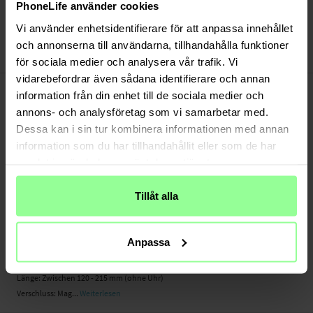
Versand aus unserem Lager in Schweden
PhoneLife använder cookies
Bezahle sicher via Klarna oder PayPal
Vi använder enhetsidentifierare för att anpassa innehållet
30 Tage Rückgaberecht
och annonserna till användarna, tillhandahålla funktioner
Art number
:
22952
för sociala medier och analysera vår trafik. Vi
vidarebefordrar även sådana identifierare och annan
-
PRODUKTBESCHREIBUNG
information från din enhet till de sociala medier och
Ein elegantes Armband aus poliertem rotfreiem Edelstahl, das deiner
annons- och analysföretag som vi samarbetar med.
Smartwatch einen ganz neuen Look verleiht. Die magnetische Schnalle ist
Dessa kan i sin tur kombinera informationen med annan
einfach einstell-, beliebig justier- und kinderleicht austauschbar - für die
information som du har tillhandahållit eller som de har
perfekte Passform und einen abwechslungsreichen Stil.
samlat in när du har använt deras tjänster.
- Perfekte Passform dank magnetischer Befestigung
- Aus rostfreiem Edelstahl
Tillåt alla
- Leicht und beliebig justierbar
- Armband kann in verschiedenen Farben erworben werden
Anpassa
Geeignet für: Samsung Galaxy Watch 46mm
Produktart: Milanaise Armband
Länge: Zwischen 120 - 215 mm (ohne Uhr)
Verschluss: Mag...
Weiterlesen