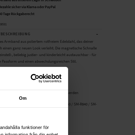
Bezahle sicher via Klarna oder PayPal
30 Tage Rückgaberecht
28531
-
BESCHREIBUNG
tes Armband aus poliertem rotfreiem Edelstahl, das deiner
 einen ganz neuen Look verleiht. Die magnetische Schnalle
einstell-, beliebig justier- und kinderleicht austauschbar - für
te Passform und einen abwechslungsreichen Stil.
 Passform dank magnetischer Befestigung
reiem Edelstahl
d beliebig justierbar
kann in verschiedenen Farben erworben werden
Om
ür: Samsung Galaxy Watch 3 45mm SM-R850 / SM-R840 / SM-
R845
: Milanaise Armband
chen 115...
Weiterlesen
andahålla funktioner för
n information från din enhet