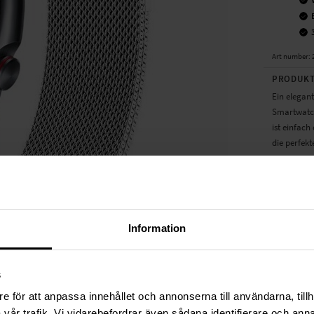
Art number
:
PRODUKT
Ein elegan
Smartwatch
ist einfach 
die perfek
- Perfekte
- Aus rostf
- Leicht un
- Armband 
Information
Geeignet f
R855 / SM-
Produktart
s
Länge: Zwis
e för att anpassa innehållet och annonserna till användarna, tillh
vår trafik. Vi vidarebefordrar även sådana identifierare och anna