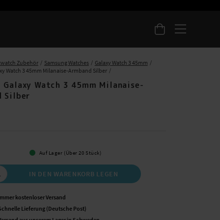
twatch Zubehör
Samsung Watches
Galaxy Watch 3 45mm
xy Watch 3 45mm Milanaise-Armband Silber
 Galaxy Watch 3 45mm Milanaise-
 Silber
 €
Auf Lager (Über 20 Stück)
IN DEN WARENKORB LEGEN
Immer kostenloser Versand
Schnelle Lieferung (Deutsche Post)
Versand aus unserem Lager in Schweden