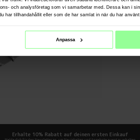
TECHNIS
nnons- och analysföretag som vi samarbetar med. Dessa kan i sin
Farbe
har tillhandahållit eller som de har samlat in när du har använt 
Material
Anpassa
Erhalte 10% Rabatt auf deinen ersten Einkauf
Melde dich für den Newsletter an, um Neuigkeiten und Angebote zuerst zu erhalten