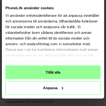
Bezahle sicher via Klarna oder PayPal
30 Tage Rückgaberecht
PhoneLife använder cookies
Art number
:
45308
Vi använder enhetsidentifierare för att anpassa innehållet
och annonserna till användarna, tillhandahålla funktioner
-
PRODUKTBESCHREIBUNG
för sociala medier och analysera vår trafik. Vi
Armband aus Edelstahl für Hama Fit Watch 4900. Das Armband hat ein
vidarebefordrar även sådana identifierare och annan
klassisches Design mit Schnalle, obwohl es vollständig aus Edelstahl gefertigt
information från din enhet till de sociala medier och
ist.
annons- och analysföretag som vi samarbetar med.
Befestigungen für das Armband sind im Lieferumfang enthalten, sodass du es
Dessa kan i sin tur kombinera informationen med annan
ganz einfach gegen dein aktuelles Armband austauschen kannst.
information som du har tillhandahållit eller som de har
samlat in när du har använt deras tjänster.
- Stilvolles und bequemes Metallarmband
- Klassische Schnalle - einfach in der Größe verstellbar
Tillåt alla
- Inklusive Befestigungen - einfache Montage an der Uhr
Geeignet für:
- Hama Fit Watch 4900
Anpassa
Material: Metall
Länge: Zwischen 125 - 160 mm (ohne Uhr