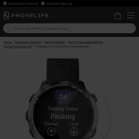
Kostenloser Versand
Schnelle Lieferung
Home
Smartwatch Zubehör
Garmin Watches
Garmin Forerunner Watches
Garmin Forerunner 645
Panzerglas 0.2 mm Garmin Forerunner 645