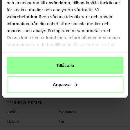
Versand aus unserem Lager in Schweden
och annonserna till användarna, tillhandahålla funktioner
Bezahle sicher via Klarna oder PayPal
för sociala medier och analysera vår trafik. Vi
30 Tage Rückgaberecht
vidarebefordrar även sådana identifierare och annan
information från din enhet till de sociala medier och
Hat Prince
Art number
:
24600
annons- och analysföretag som vi samarbetar med.
-
PRODUKTBESCHREIBUNG
Dessa kan i sin tur kombinera informationen med annan
Panzerglas für Garmin Forerunner 645.
information som du har tillhandahållit eller som de har
samlat in när du har använt deras tjänster.
Geeignet für: Garmin Forerunner 645
Produktart: Panzerglas
Tillåt alla
Marke: Hat Prince
Material: Glas
Farbe: Transparent
Anpassa
Panzerglas, Smartwatch.
-
TECHNISCHE DATEN
Farbe
Transparent
Material
Glas