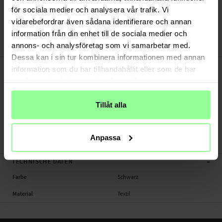
Versand aus unserem Lager in Schweden
för sociala medier och analysera vår trafik. Vi
Bezahle sicher via Klarna oder PayPal
vidarebefordrar även sådana identifierare och annan
30 Tage Rückgaberecht
information från din enhet till de sociala medier och
annons- och analysföretag som vi samarbetar med.
Haweel
Art number
:
45742
Dessa kan i sin tur kombinera informationen med annan
-
PRODUKTBESCHREIBUNG
information som du har tillhandahållit eller som de har
Praktische kleine Aufbewahrungstasche für Uhrenarmbänder und andere
samlat in när du har använt deras tjänster.
Zubehörteile wie Ladegeräte und Kabel.
Tillåt alla
Maße: 180 x 150 x 23 mm
Produktart: Aufbewahrungstasche
Material: Textil
Anpassa
Farbe: Schwarz
-
TECHNISCHE DATEN
Farbe
Schwarz
Material
Textil