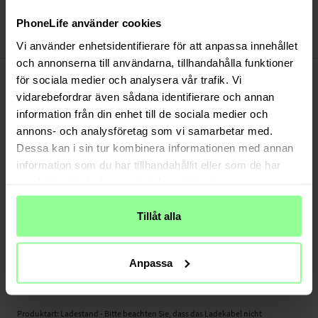
Bezahle sicher via Klarna oder PayPal
30 Tage Rückgaberecht
PhoneLife använder cookies
Art number
:
58392
Vi använder enhetsidentifierare för att anpassa innehållet
och annonserna till användarna, tillhandahålla funktioner
-
PRODUKTBESCHREIBUNG
för sociala medier och analysera vår trafik. Vi
Ladestand für Apple Watch.
vidarebefordrar även sådana identifierare och annan
information från din enhet till de sociala medier och
Geeignet für:
annons- och analysföretag som vi samarbetar med.
- Apple Watch 38mm Series 1-3
- Apple Watch 40mm Series 4-6/SE
Dessa kan i sin tur kombinera informationen med annan
- Apple Watch 41mm Series 7-9
information som du har tillhandahållit eller som de har
- Apple Watch 42mm Series 1-3
samlat in när du har använt deras tjänster.
- Apple Watch 44mm Series 4-6/SE
- Apple Watch 45mm Series 7-9
Tillåt alla
- Apple Watch 42mm Series 10
- Apple Watch 46mm Series 10
- Apple Watch Ultra 49mm 1st Gen
Anpassa
- Apple Watch Ultra 49mm 2nd Gen
- Apple Watch Ultra 49mm 3rd Gen
Produktart: Ladestand - Bitte beachten Sie, dass das Ladekabel nicht