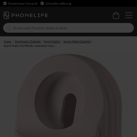
Kostenloser Versand
Schnelle Lieferung
Home
Smartwatch Zubehör
Apple Watch
Apple Watch Zubehör
Apple Watch Geriffeltes Ladestand rosa