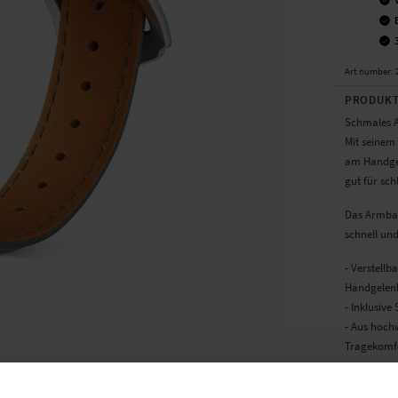
Art number
:
PRODUKT
Schmales A
Mit seinem
am Handgel
gut für sc
Das Armband
schnell un
- Verstellb
Handgelen
- Inklusiv
- Aus hoch
Tragekomf
Weiterlese