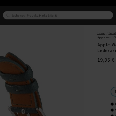
Home
Smar
Apple Watch 
Apple W
Lederar
Preis
:
19,95
19,95 €