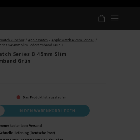
twatch Zubehör
Apple Watch
Apple Watch 45mm Series 8
Series 8 45mm Slim Lederarmband Grün
atch Series 8 45mm Slim
mband Grün
 €
Das Produkt ist abgelaufen
IN DEN WARENKORB LEGEN
Immer kostenloser Versand
Schnelle Lieferung (Deutsche Post)
Versand aus unserem Lager in Schweden