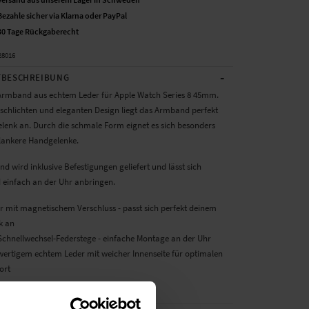
Bezahle sicher via Klarna oder PayPal
30 Tage Rückgaberecht
28016
-
BESCHREIBUNG
rmband aus echtem Leder für Apple Watch Series 8 45mm.
 schlichten und eleganten Design liegt das Armband perfekt
enk an. Durch die schmale Form eignet es sich besonders
hlankere Handgelenke.
 wird inklusive Befestigungen geliefert und lässt sich
d einfach an der Uhr anbringen.
ar mit magnetischem Verschluss - passt sich perfekt deinem
k an
e Schnellwechsel-Federstege - einfache Montage an der Uhr
wertigem echtem Leder mit weicher Innenseite für optimalen
ort
n