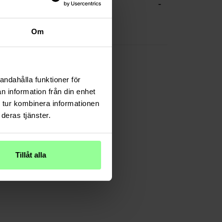
-
CHE DATEN
Grün
Om
Leder
andahålla funktioner för
n information från din enhet
 tur kombinera informationen
deras tjänster.
Tillåt alla