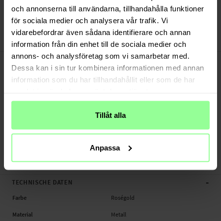
Versand aus unserem Lager in Schweden
och annonserna till användarna, tillhandahålla funktioner
Bezahle sicher via Klarna oder PayPal
för sociala medier och analysera vår trafik. Vi
30 Tage Rückgaberecht
vidarebefordrar även sådana identifierare och annan
Art number
:
23489
information från din enhet till de sociala medier och
annons- och analysföretag som vi samarbetar med.
-
PRODUKTBESCHREIBUNG
Dessa kan i sin tur kombinera informationen med annan
Konnektoren für Bänder für Apple Watch 45mm Series 8.
information som du har tillhandahållit eller som de har
samlat in när du har använt deras tjänster.
Geeignet für:
- Apple Watch 45mm Series 8 A2771 / A2774 / A2775 / A2858
Tillåt alla
Produktart: Konnektoren für Bänder
Material: Metall
Farbe: Gold
Anpassa
Konnektoren für Bänder, Smartwatch
-
TECHNISCHE DATEN
Farbe
Roségold
Material
Metall