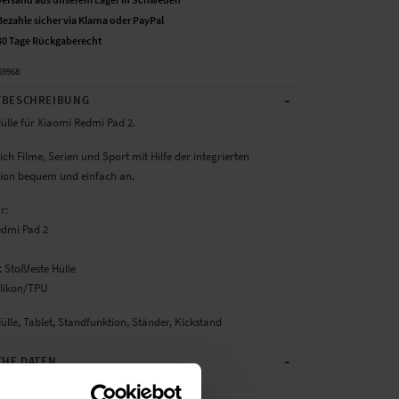
Bezahle sicher via Klarna oder PayPal
30 Tage Rückgaberecht
69968
-
BESCHREIBUNG
ülle für Xiaomi Redmi Pad 2.
ich Filme, Serien und Sport mit Hilfe der integrierten
ion bequem und einfach an.
ür:
edmi Pad 2
 Stoßfeste Hülle
ilikon/TPU
ülle, Tablet, Standfunktion, Ständer, Kickstand
-
CHE DATEN
Schwarz