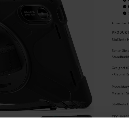
Art number
:
PRODUKT
Stoßfeste H
Sehen Sie s
Standfunkt
Geeignet f
- Xiaomi R
Produktart:
Material: S
Stoßfeste H
TECHNIS
Farbe