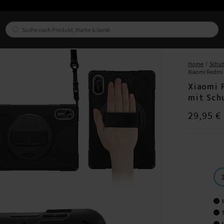
Home
Schut
Xiaomi Redmi 
Xiaomi 
mit Sch
Preis
:
29,95
29,95 €