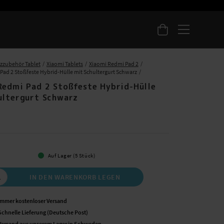
zzubehör Tablet
Xiaomi Tablets
Xiaomi Redmi Pad 2
Pad 2 Stoßfeste Hybrid-Hülle mit Schultergurt Schwarz
Redmi Pad 2 Stoßfeste Hybrid-Hülle
ultergurt Schwarz
 €
Auf Lager (5 Stück)
IN DEN WARENKORB LEGEN
Immer kostenloser Versand
Schnelle Lieferung (Deutsche Post)
Versand aus unserem Lager in Schweden