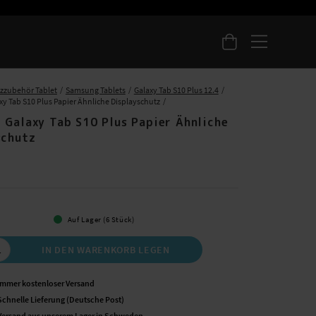
zzubehör Tablet
Samsung Tablets
Galaxy Tab S10 Plus 12.4
y Tab S10 Plus Papier Ähnliche Displayschutz
 Galaxy Tab S10 Plus Papier Ähnliche
schutz
 €
Auf Lager (6 Stück)
IN DEN WARENKORB LEGEN
Immer kostenloser Versand
Schnelle Lieferung (Deutsche Post)
Versand aus unserem Lager in Schweden