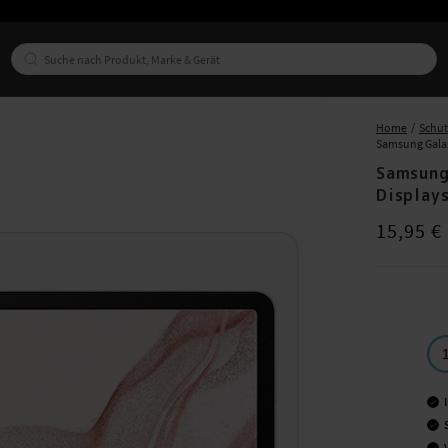
Home
Schut
Samsung Galax
Samsung
Display
Preis
:
15,95
15,95 €