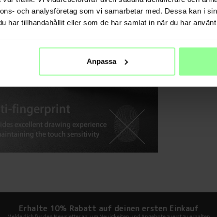
nnons- och analysföretag som vi samarbetar med. Dessa kan i sin
har tillhandahållit eller som de har samlat in när du har använt 
Anpassa
Erhalte 10% Rabatt auf deinen ersten Einkauf
Melde dich für den Newsletter an, um Neuigkeiten und Angebote zuerst zu erhalten