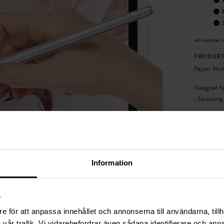
Art number
:
PRODUKT
Papier Ähn
Geeignet fü
- Samsung 
Produktart
Material: Pl
Farbe: Tra
Papier Ähnl
Information
TECHNIS
s
Material
e för att anpassa innehållet och annonserna till användarna, tillh
vår trafik. Vi vidarebefordrar även sådana identifierare och anna