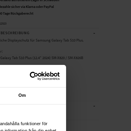
Bezahle sicher via Klarna oder PayPal
30 Tage Rückgaberecht
62920
-
BESCHREIBUNG
liche Displayschutz für Samsung Galaxy Tab S10 Plus.
r:
Galaxy Tab S10 Plus (12.4" 2024) SM-X820 / SM-X826B
: Papier Ähnliche Displayschutz
astik
nsparent
iche Displayschutz, Tablet
Om
-
CHE DATEN
Plastik
andahålla funktioner för
n information från din enhet