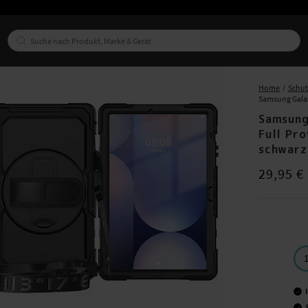
Home
Schut
Samsung Galaxy
Samsung
Full Pr
schwarz
Preis
:
29,95
29,95 €