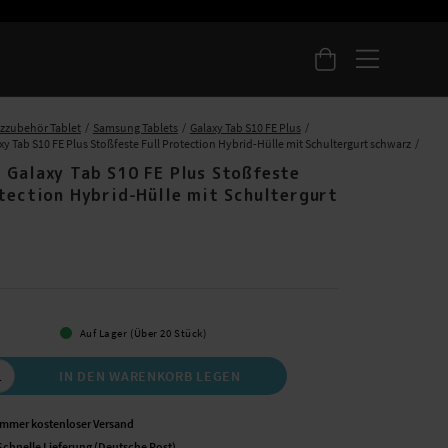
zzubehör Tablet
Samsung Tablets
Galaxy Tab S10 FE Plus
 Tab S10 FE Plus Stoßfeste Full Protection Hybrid-Hülle mit Schultergurt schwarz
 Galaxy Tab S10 FE Plus Stoßfeste
otection Hybrid-Hülle mit Schultergurt
 €
Auf Lager (Über 20 Stück)
IN DEN WARENKORB LEGEN
Immer kostenloser Versand
Schnelle Lieferung (Deutsche Post)