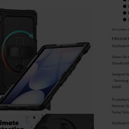
Art number
:
PRODUKT
Stoßfeste 
Sehen Sie s
Standfunkt
Geeignet f
- Samsung 
X626B
Produktart:
Material: S
Farbe: Sch
Stoßfeste H