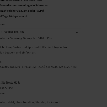
Versand aus unserem Lager in Schweden
Bezahle sicher via Klarna oder PayPal
30 Tage Rückgaberecht
67877
-
BESCHREIBUNG
Hülle für Samsung Galaxy Tab S10 FE Plus.
ich Filme, Serien und Sport mit Hilfe der integrierten
ion bequem und einfach an.
ür:
Galaxy Tab S10 FE Plus (13,1" 2025) SM-X620 / SM-X626 / SM-
 Stoßfeste Hülle
ilikon/TPU
warz
ülle, Tablet, Standfunktion, Ständer, Kickstand