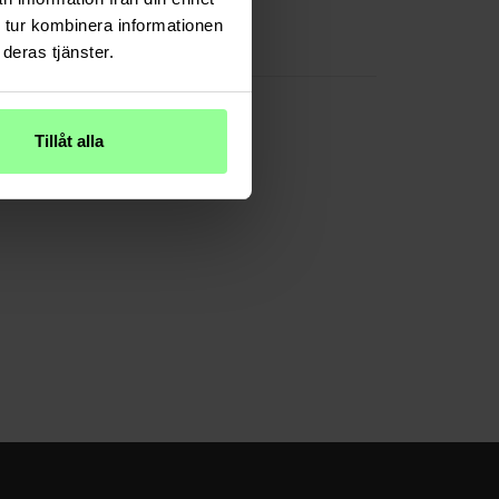
Rosa
 tur kombinera informationen
deras tjänster.
TPU/Silikon
Tillåt alla