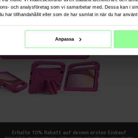
Farbe
nnons- och analysföretag som vi samarbetar med. Dessa kan i sin
har tillhandahållit eller som de har samlat in när du har använt 
Material
Anpassa
Erhalte 10% Rabatt auf deinen ersten Einkauf
Melde dich für den Newsletter an, um Neuigkeiten und Angebote zuerst zu erhalten