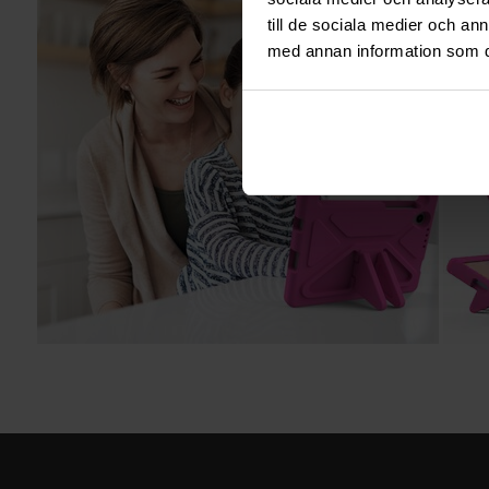
till de sociala medier och a
med annan information som du 