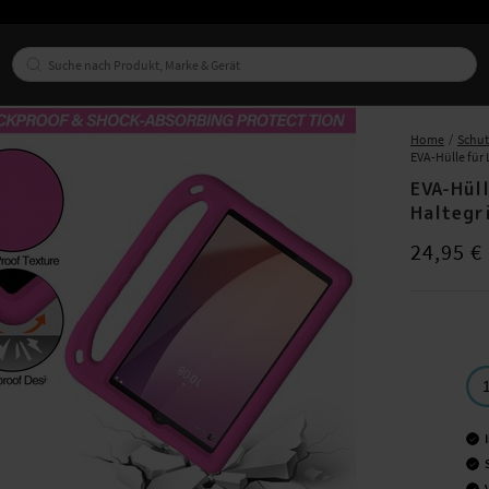
Home
Schut
EVA-Hülle für 
EVA-Hül
Haltegr
Preis
:
24,95
24,95 €