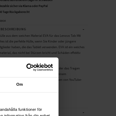
Bezahle sicher via Klarna oder PayPal
30 Tage Rückgaberecht
58434
-
BESCHREIBUNG
Hülle aus dem weichen Material EVA für das Lenovo Tab M8
Dies ist die perfekte Hülle, wenn Sie Kinder oder jüngere
glieder haben, die das Tablet verwenden. EVA ist ein weiches
aterial, das nicht bei Stürzen bricht und Schäden effektiv
st mit einem praktischen Griff ausgestattet, der das Tragen
 erleichtert. Die Rückseite der Hülle ist mit einem
ren Ständer versehen - perfekt zum Ansehen von YouTube-
Om
lmen oder zum Spielen auf dem Tablet.
r:
ab M8 (4th Gen) Weiterlesen
andahålla funktioner för
-
CHE DATEN
n information från din enhet