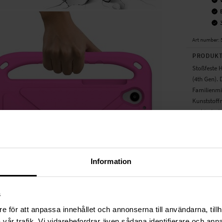
Art number
:
PRODUKT
Stoßfeste 
(4th Gen). 
Familienmit
Kunststoffm
verhindert.
Die Hülle i
des Tablets
ausklappba
Information
Videos, Fi
Geeignet fü
- Lenovo T
s
e för att anpassa innehållet och annonserna till användarna, tillh
TECHNIS
vår trafik. Vi vidarebefordrar även sådana identifierare och anna