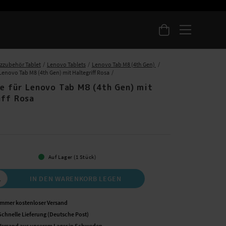
zzubehör Tablet
Lenovo Tablets
Lenovo Tab M8 (4th Gen)
Lenovo Tab M8 (4th Gen) mit Haltegriff Rosa
le für Lenovo Tab M8 (4th Gen) mit
iff Rosa
 €
Auf Lager (1 Stück)
IN DEN WARENKORB LEGEN
Immer kostenloser Versand
Schnelle Lieferung (Deutsche Post)
Versand aus unserem Lager in Schweden