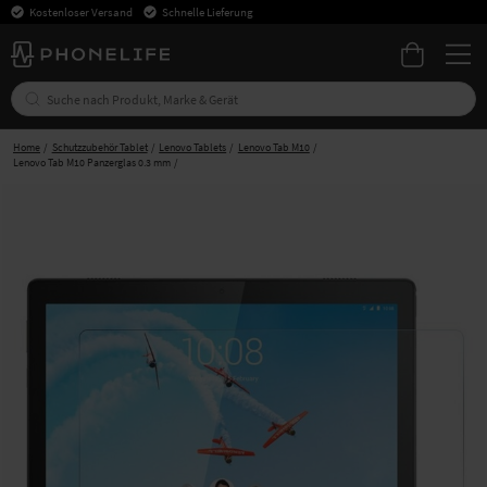
Kostenloser Versand
Schnelle Lieferung
Home
Schutzzubehör Tablet
Lenovo Tablets
Lenovo Tab M10
Lenovo Tab M10 Panzerglas 0.3 mm