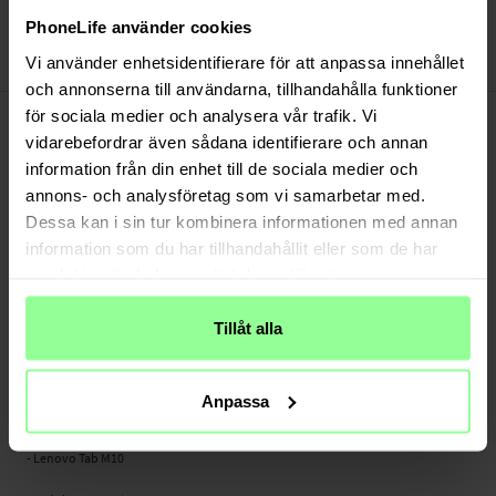
Bezahle sicher via Klarna oder PayPal
PhoneLife använder cookies
30 Tage Rückgaberecht
Vi använder enhetsidentifierare för att anpassa innehållet
Art number
:
24153
och annonserna till användarna, tillhandahålla funktioner
-
PRODUKTBESCHREIBUNG
för sociala medier och analysera vår trafik. Vi
Panzerglas für Lenovo Tab M10. Dieser Displayschutz hält mehr Stößen stand als
vidarebefordrar även sådana identifierare och annan
herkömmliche Kunststoffschutzfolien und bietet besseren Schutz vor
information från din enhet till de sociala medier och
Beschädigungen, Kratzern und Rissen auf dem Bildschirm.
annons- och analysföretag som vi samarbetar med.
Dessa kan i sin tur kombinera informationen med annan
Hergestellt aus echtem Glas mit hervorragender Klarheit. Das Glas ist nur 0,3 mm
information som du har tillhandahållit eller som de har
dünn - nahezu unsichtbar, wenn es auf dem Bildschirm Ihres Tablets
samlat in när du har använt deras tjänster.
angebracht ist.
- Echtes gehärtetes Glas mit 9H Härte
Tillåt alla
- Abgeschrägte Kanten (2.5D Arc Edge)
- Anti-Fingerprint-Beschichtung
- Einfache, blasenfreie Installation
Anpassa
Geeignet für:
- Lenovo Tab M10