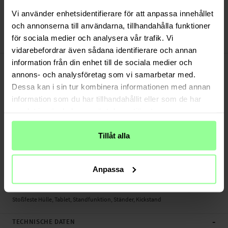
Versand aus unserem Lager in Schweden
Bezahle sicher via Klarna oder PayPal
Vi använder enhetsidentifierare för att anpassa innehållet
30 Tage Rückgaberecht
och annonserna till användarna, tillhandahålla funktioner
för sociala medier och analysera vår trafik. Vi
Art number
:
49195
vidarebefordrar även sådana identifierare och annan
-
PRODUKTBESCHREIBUNG
information från din enhet till de sociala medier och
annons- och analysföretag som vi samarbetar med.
Stoßfeste Hülle für iPad Pro 9.7 1st Gen (2016).
Dessa kan i sin tur kombinera informationen med annan
Sehen Sie sich Filme, Serien und Sport mit Hilfe der integrierten Standfunktion
information som du har tillhandahållit eller som de har
bequem und einfach an.
samlat in när du har använt deras tjänster.
Geeignet für:
Tillåt alla
- Apple iPad Pro 9.7 1st Gen (2016) A1674 / A1675 / A1673
Produktart: Stoßfeste Hülle
Anpassa
Material: Silikon/TPU
Farbe: Schwarz
Stoßfeste Hülle, Tablet, Standfunktion, Ständer, Kickstand
-
TECHNISCHE DATEN