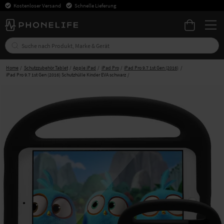
Kostenloser Versand
Schnelle Lieferung
Home
Schutzzubehör Tablet
Apple iPad
iPad Pro
iPad Pro 9.7 1st Gen (2016)
iPad Pro 9.7 1st Gen (2016) Schutzhülle Kinder EVA schwarz