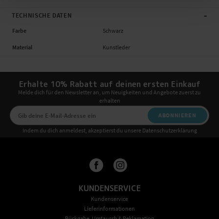
-
TECHNISCHE DATEN
Farbe
Schwarz
Material
Kunstleder
Erhalte 10% Rabatt auf deinen ersten Einkauf
Melde dich für den Newsletter an, um Neuigkeiten und Angebote zuerst zu
erhalten
ABONNIEREN
Indem du dich anmeldest, akzeptierst du unsere Datenschutzerklärung
KUNDENSERVICE
Kundenservice
Lieferinformationen
Rückgabe, Umtausch & Reklamation