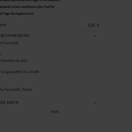
Bezahle sicher via Klarna oder PayPal
30 Tage Rückgaberecht
ESR
56640
-
BESCHREIBUNG
t/Touchstift.
r:
d-Modelle ab 2018
 Eingabestifte/Touchstift
te/Touchstift, Tablet
-
CHE DATEN
Weiß