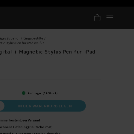
iges Zubehör
Eingabestifte
etic Stylus Pen für iPad weiß
gital + Magnetic Stylus Pen für iPad
 €
Auf Lager (14 Stück)
IN DEN WARENKORB LEGEN
Immer kostenloser Versand
Schnelle Lieferung (Deutsche Post)
Versand aus unserem Lager in Schweden