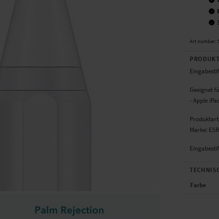
Art number
:
PRODUKT
Eingabestif
Geeignet fü
- Apple iPa
Produktart:
Marke: ESR
Eingabestif
TECHNIS
Farbe