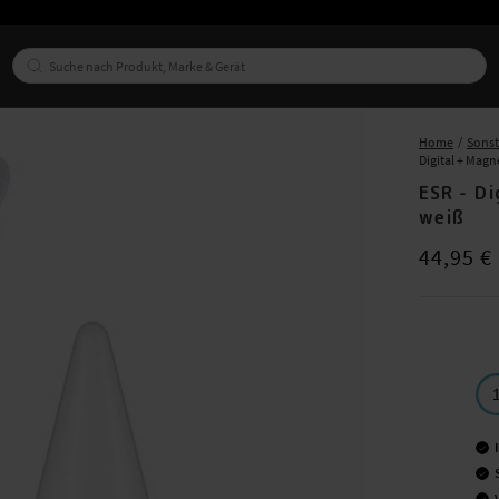
Home
Sonst
Digital + Magn
ESR - Di
weiß
Preis
:
44,95
44,95 €