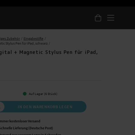
iges Zubehör
Eingabestifte
etic Stylus Pen für iPad, schwarz
gital + Magnetic Stylus Pen für iPad,
 €
Auf Lager (6 Stück)
IN DEN WARENKORB LEGEN
Immer kostenloser Versand
Schnelle Lieferung (Deutsche Post)
Versand aus unserem Lager in Schweden