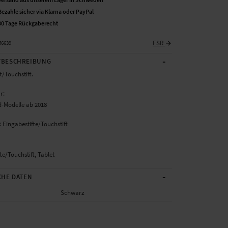
Bezahle sicher via Klarna oder PayPal
30 Tage Rückgaberecht
ESR
56639
-
BESCHREIBUNG
t/Touchstift.
r:
d-Modelle ab 2018
 Eingabestifte/Touchstift
te/Touchstift, Tablet
-
CHE DATEN
Schwarz