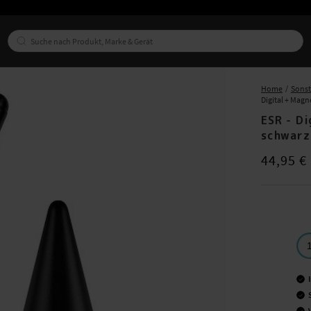
Home
Sonst
Digital + Magn
ESR - Di
schwarz
Preis
:
44,95
44,95 €