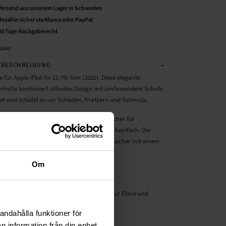
Versand aus unserem Lager in Schweden
Bezahle sicher via Klarna oder PayPal
30 Tage Rückgaberecht
66941
-
BESCHREIBUNG
 für Apple iPad Air 11 7th Gen (2025). Diese elegante
enhülle kombiniert stilvolles Design mit umfassendem Schutz
blet und schützt es vor Schäden, Kratzern und Schmutz.
 der Schutzhülle befinden sich mehrere Fächer für
n, Ausweise, Visitenkarten sowie ein Geldscheinfach. Der
ützt den Bildschirm vor Kratzern und wird sicher mit einem
chluss geschlossen.
Om
ndumschutz für Ihr Tablet
t sitzt sicher in der TPU-Hülle
l lässt sich zu einem praktischen Ständer für Filme und
erlesen
andahålla funktioner för
n information från din enhet