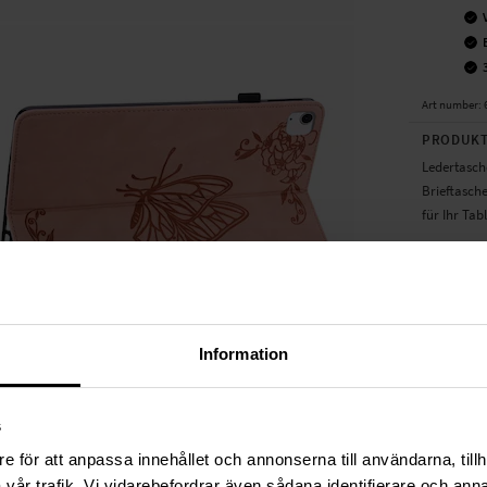
Art number
:
PRODUKT
Ledertasche
Brieftasch
für Ihr Ta
Im Inneren
Kreditkarte
Deckel sch
Magnetvers
Information
- Bietet Ru
- Das Table
- Der Decke
s
Serie...
Weit
e för att anpassa innehållet och annonserna till användarna, tillh
vår trafik. Vi vidarebefordrar även sådana identifierare och anna