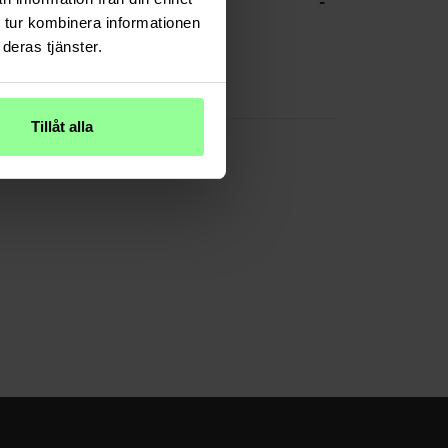
-
CHE DATEN
 tur kombinera informationen
Rosa
deras tjänster.
Kunstleder
(11" 2025) A3267 / A3270 / A3266
Tillåt alla