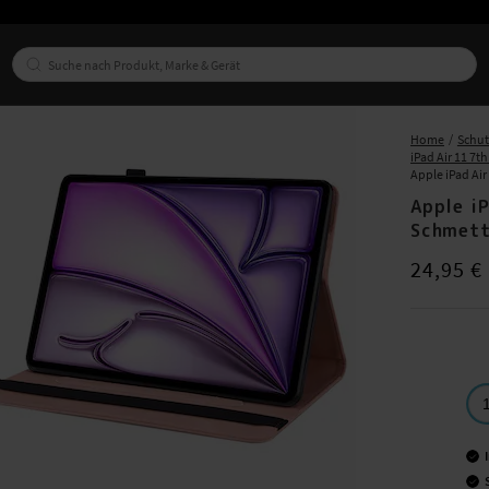
Home
Schut
iPad Air 11 7t
Apple iPad Ai
Apple i
Schmett
Preis
:
24,95
24,95 €