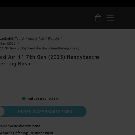
zzubehör Tablet
Apple iPad
iPad Air
h Gen (2025)
r 11 7th Gen (2025) Handytasche Schmetterling Rosa
Pad Air 11 7th Gen (2025) Handytasche
erling Rosa
 €
Auf Lager (17 Stück)
IN DEN WARENKORB LEGEN
Immer kostenloser Versand
Schnelle Lieferung (Deutsche Post)