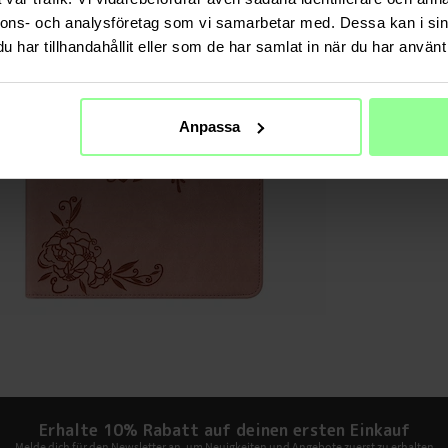
TECHNIS
nnons- och analysföretag som vi samarbetar med. Dessa kan i sin
Farbe
har tillhandahållit eller som de har samlat in när du har använt 
Material
Maße
Anpassa
Erhalte 10% Rabatt auf deinen ersten Einkauf
Melde dich für den Newsletter an, um Neuigkeiten und Angebote zuerst zu erhalten