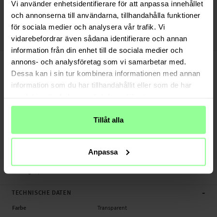
Versand aus unserem Lager in Schweden
Vi använder enhetsidentifierare för att anpassa innehållet
Bezahle sicher via Klarna oder PayPal
och annonserna till användarna, tillhandahålla funktioner
30 Tage Rückgaberecht
för sociala medier och analysera vår trafik. Vi
vidarebefordrar även sådana identifierare och annan
Hat Prince
Art number
:
20151
information från din enhet till de sociala medier och
-
PRODUKTBESCHREIBUNG
annons- och analysföretag som vi samarbetar med.
Panzerglas für iPad 9.7 6th Gen (2018).
Dessa kan i sin tur kombinera informationen med annan
information som du har tillhandahållit eller som de har
Geeignet für:
samlat in när du har använt deras tjänster.
- Apple iPad 9.7 6th Gen (2018) A1954 / A1893
Tillåt alla
Produktart: Panzerglas
Marke: Hat Prince
Material: Glas
Anpassa
Farbe: Transparent
Panzerglas, Tablet
-
TECHNISCHE DATEN
Farbe
Transparent