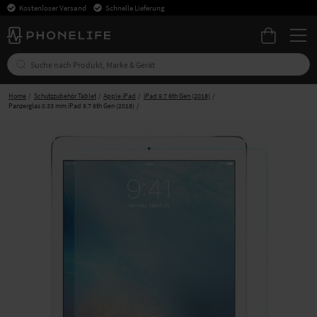
Kostenloser Versand
Schnelle Lieferung
Home
Schutzzubehör Tablet
Apple iPad
iPad 9.7 6th Gen (2018)
Panzerglas 0.33 mm iPad 9.7 6th Gen (2018)