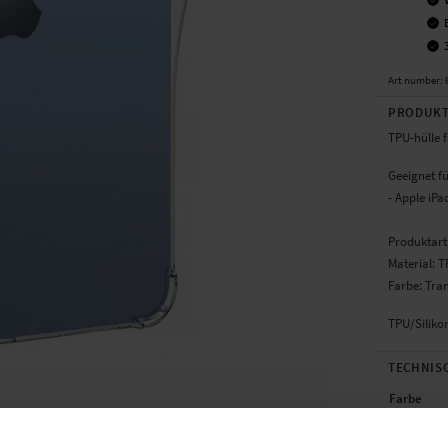
Art number
:
PRODUKT
TPU-hülle f
Geeignet fü
- Apple iPa
Produktart
Material: 
Farbe: Tra
TPU/Silikon
TECHNIS
Farbe
Material