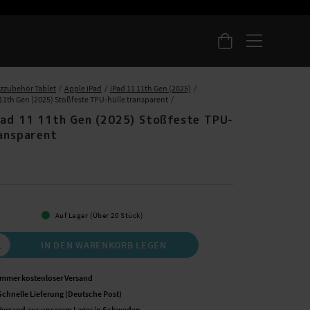
zzubehör Tablet
Apple iPad
iPad 11 11th Gen (2025)
 11th Gen (2025) Stoßfeste TPU-hülle transparent
Pad 11 11th Gen (2025) Stoßfeste TPU-
ransparent
 €
Auf Lager (Über 20 Stück)
IN DEN WARENKORB LEGEN
Immer kostenloser Versand
Schnelle Lieferung (Deutsche Post)
Versand aus unserem Lager in Schweden