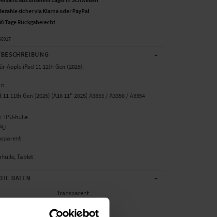
Bezahle sicher via Klarna oder PayPal
30 Tage Rückgaberecht
66917
-
BESCHREIBUNG
ür Apple iPad 11 11th Gen (2025).
r:
d 11 11th Gen (2025) (A16 11" 2025) A3355 / A3356 / A3354
: TPU-hülle
TPU
nsparent
hülle, Tablet
-
CHE DATEN
Transparent
TPU/Silikon