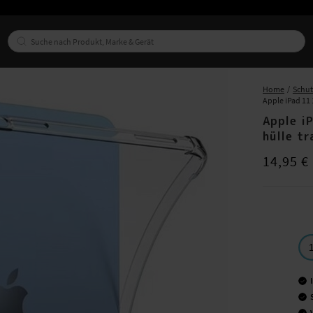
Home
Schut
Apple iPad 11
Apple i
hülle t
Preis
:
14,95
14,95 €