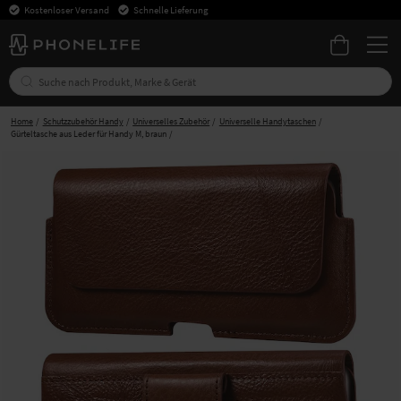
Kostenloser Versand
Schnelle Lieferung
Home
Schutzzubehör Handy
Universelles Zubehör
Universelle Handytaschen
Gürteltasche aus Leder für Handy M, braun