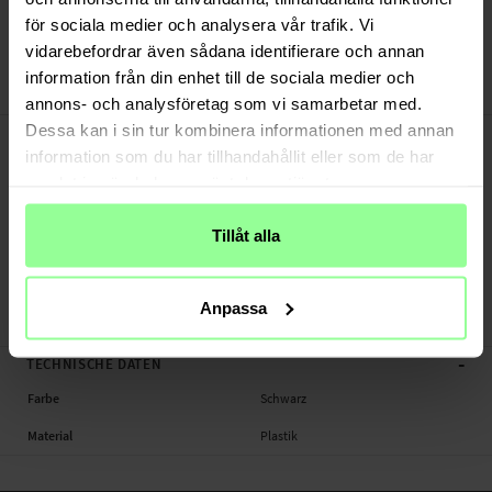
Versand aus unserem Lager in Schweden
för sociala medier och analysera vår trafik. Vi
Bezahle sicher via Klarna oder PayPal
vidarebefordrar även sådana identifierare och annan
30 Tage Rückgaberecht
information från din enhet till de sociala medier och
Art number
:
35993
annons- och analysföretag som vi samarbetar med.
-
Dessa kan i sin tur kombinera informationen med annan
PRODUKTBESCHREIBUNG
information som du har tillhandahållit eller som de har
Hardcase für Samsung Galaxy Z Flip 3.
samlat in när du har använt deras tjänster.
Geeignet für: Samsung Galaxy Z Flip 3 SM-F711.
Produktart: Hardcase
Tillåt alla
Material: Plastik
Farbe: Schwarz
Anpassa
TPU/Silikonhülle, Handy
-
TECHNISCHE DATEN
Farbe
Schwarz
Material
Plastik