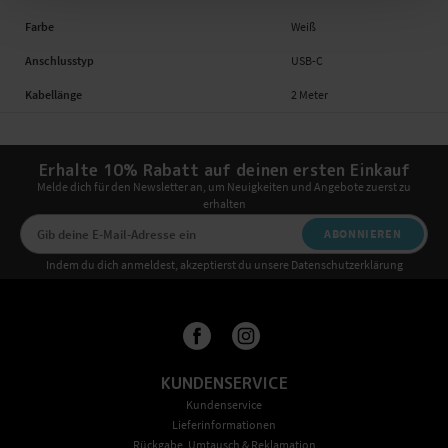
Farbe
Weiß
Anschlusstyp
USB-C
Kabellänge
2 Meter
Erhalte 10% Rabatt auf deinen ersten Einkauf
Melde dich für den Newsletter an, um Neuigkeiten und Angebote zuerst zu
erhalten
ABONNIEREN
Indem du dich anmeldest, akzeptierst du unsere Datenschutzerklärung
KUNDENSERVICE
Kundenservice
Lieferinformationen
Rückgabe, Umtausch & Reklamation