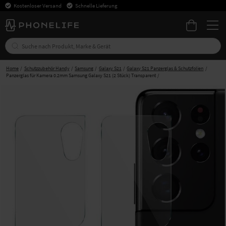
Kostenloser Versand
Schnelle Lieferung
Home
Schutzzubehör Handy
Samsung
Galaxy S21
Galaxy S21 Panzerglas & Schutzfolien
Panzerglas für Kamera 0.2mm Samsung Galaxy S21 (2 Stück) Transparent