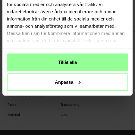
Versand aus unserem Lager in Schweden
för sociala medier och analysera vår trafik. Vi
Bezahle sicher via Klarna oder PayPal
vidarebefordrar även sådana identifierare och annan
30 Tage Rückgaberecht
information från din enhet till de sociala medier och
Imak
Art number
:
30482
annons- och analysföretag som vi samarbetar med.
Dessa kan i sin tur kombinera informationen med annan
-
PRODUKTBESCHREIBUNG
information som du har tillhandahållit eller som de har
Kameraschutz für Samsung Galaxy S21.
samlat in när du har använt deras tjänster.
Geeignet für:
Tillåt alla
- Samsung Galaxy S21 (6.2" 2021) SM-G991
Produktart: Kameraschutz
Anpassa
Marke: Imak
-
TECHNISCHE DATEN
Farbe
Transparent
Material
Glas