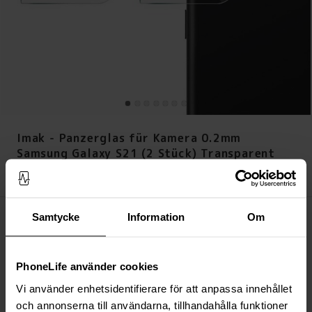
Imak - Panzerglas für Kamera 0.2mm
Samsung Galaxy S21 (2 Stück) Transparent
Preis
:
9,95 €
9,95 €
Samtycke
Information
Om
Auf Lager (Über 20 Stück)
IN DEN WARENKORB LEGEN
PhoneLife använder cookies
Immer kostenloser Versand
Vi använder enhetsidentifierare för att anpassa innehållet
Schnelle Lieferung (Deutsche Post)
och annonserna till användarna, tillhandahålla funktioner