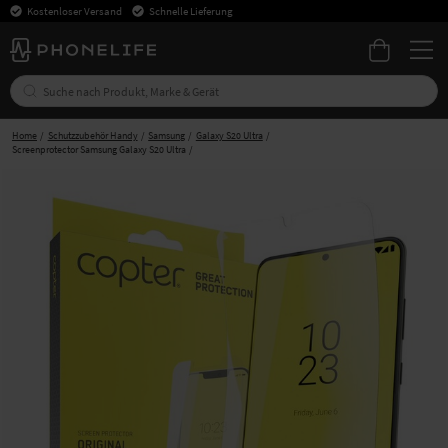
Kostenloser Versand
Schnelle Lieferung
Home
Schutzzubehör Handy
Samsung
Galaxy S20 Ultra
Screenprotector Samsung Galaxy S20 Ultra