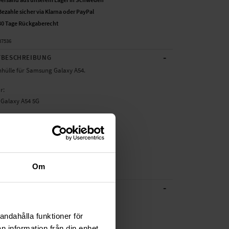
Bezahle sicher via Klarna oder PayPal
30 Tage Rückgaberecht
37536
-
BESCHREIBUNG
nhülle für Samsung Galaxy A54.
ür:
Galaxy A54 5G
: TPU/Silikonhülle
ilikon/TPU
warz
nhülle, Handy
Om
-
CHE DATEN
Schwarz
andahålla funktioner för
TPU/Silikon
n information från din enhet