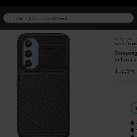
Home
Schu
Samsung Gala
Samsung
schwarz
Preis
:
11,95
11,95 €