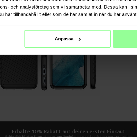
nnons- och analysföretag som vi samarbetar med. Dessa kan i sin
har tillhandahållit eller som de har samlat in när du har använt 
Anpassa
Erhalte 10% Rabatt auf deinen ersten Einkauf
Melde dich für den Newsletter an, um Neuigkeiten und Angebote zuerst zu erhalten