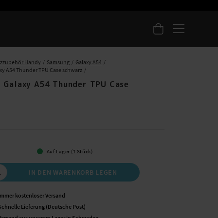
tzzubehör Handy
Samsung
Galaxy A54
xy A54 Thunder TPU Case schwarz
 Galaxy A54 Thunder TPU Case
 €
Auf Lager (1 Stück)
IN DEN WARENKORB LEGEN
Immer kostenloser Versand
Schnelle Lieferung (Deutsche Post)
Versand aus unserem Lager in Schweden