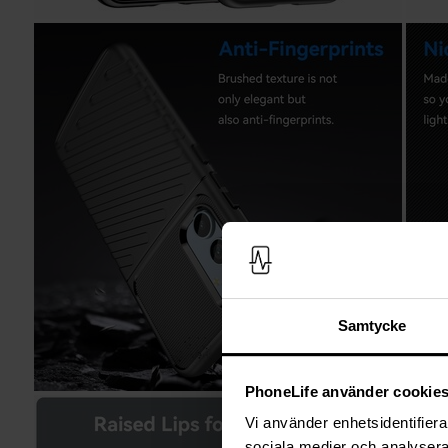
Samtycke
PhoneLife använder cookie
Vi använder enhetsidentifierar
sociala medier och analysera 