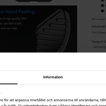
Art number
:
PRODUKT
TPU/Siliko
Geeignet f
- Samsung 
Produktart
Material: S
Farbe: Sch
TPU/Siliko
Information
TECHNIS
s
Farbe
e för att anpassa innehållet och annonserna till användarna, tillh
Material
vår trafik. Vi vidarebefordrar även sådana identifierare och anna